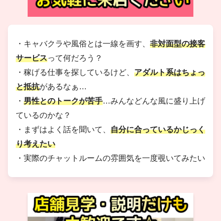
・キャバクラや風俗とは一線を画す、
非対面型の接客
サービス
って何だろう？
・稼げる仕事を探しているけど、
アダルト系はちょっ
と抵抗
があるなぁ…
・
男性とのトークが苦手
…みんなどんな風に盛り上げ
ているのかな？
・まずはよく話を聞いて、
自分に合っているかじっく
り考えたい
・実際のチャットルームの雰囲気を一度覗いてみたい