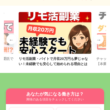
夢じゃな
チャットレディがダブルワークに最適な理由
チャット
由とは
【本業バレせず確実に稼ぐ方法】
あなたが気になる働き方は？
興味のある項目をチェックしてください