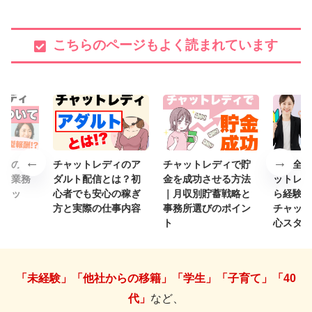
こちらのページもよく読まれています
ディの雇
チャットレディのア
チャットレディで貯
【完全ガ
説！業務
ダルト配信とは？初
金を成功させる方法
ットレデ
メリッ
心者でも安心の稼ぎ
｜月収別貯蓄戦略と
ら経験者
ット
方と実際の仕事内容
事務所選びのポイン
チャット
ト
心スター
「未経験」「他社からの移籍」「学生」「子育て」「40
代」
など、