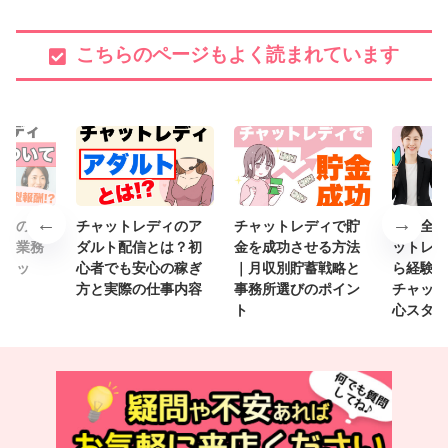
こちらのページもよく読まれています
ディの雇
チャットレディのア
チャットレディで貯
【完全ガ
説！業務
ダルト配信とは？初
金を成功させる方法
ットレデ
メリッ
心者でも安心の稼ぎ
｜月収別貯蓄戦略と
ら経験者
ット
方と実際の仕事内容
事務所選びのポイン
チャット
ト
心スター