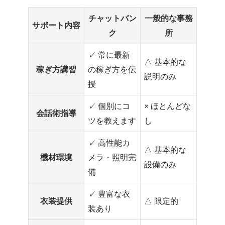
チャットバン
一般的な事務
サポート内容
ク
所
✓ 常に最新
△ 基本的な
稼ぎ方講習
の稼ぎ方を伝
説明のみ
授
✓ 個別にコ
× ほとんどな
会話術指導
ツを教えます
し
✓ 高性能カ
△ 基本的な
機材環境
メラ・照明完
設備のみ
備
✓ 豊富な衣
衣装提供
△ 限定的
装あり