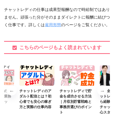
チャットレディの仕事は成果型報酬なので時給制ではあり
ません。頑張った分がそのままダイレクトに報酬に結びつ
く仕事です。詳しくは
雇用形態
のページをご覧ください。
こちらのページもよく読まれています
ディの雇
チャットレディのア
チャットレディで貯
【完全ガ
説！業務
ダルト配信とは？初
金を成功させる方法
ットレデ
メリッ
心者でも安心の稼ぎ
｜月収別貯蓄戦略と
ら経験者
ット
方と実際の仕事内容
事務所選びのポイン
チャット
ト
心スター