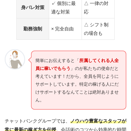
✓ 個別に最
△ 一律の対
身バレ対策
適な対策
応
△ シフト制
勤務強制
× 完全自由
の場合も
簡単にお伝えすると「
所属してくれる人全
員に稼いでもらう
」のが私たちの使命だと
考えています！だから、全員を同じように
サポートしています。特定の稼げる人にだ
けサポートするなんてことは絶対ありませ
ん。
チャットバンクグループでは、
ノウハウ豊富なスタッフが
常に最新の稼ぎ方を伝授
。会話術のコツから効率的な時間