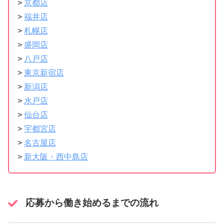
>
京都店
>
福井店
>
札幌店
>
盛岡店
>
八戸店
>
東京新宿店
>
新潟店
>
水戸店
>
仙台店
>
宇都宮店
>
名古屋店
>
新大阪・西中島店
応募から働き始めるまでの流れ