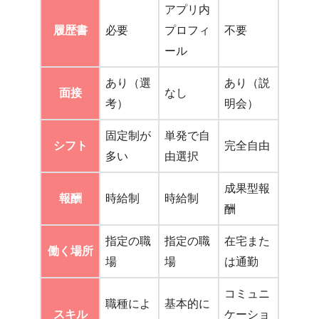
アプリ内
履歴書
必要
プロフィ
不要
ール
あり（選
あり（説
面接
なし
考）
明会）
固定制が
単発で自
シフト
完全自由
多い
由選択
成果型報
報酬
時給制
時給制
酬
指定の職
指定の職
在宅また
働く場所
場
場
は通勤
コミュニ
職種によ
基本的に
スキル
ケーショ