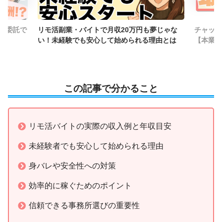
夢じゃな
チャットレディがダブルワークに最適な理由
チャット
由とは
【本業バレせず確実に稼ぐ方法】
この記事で分かること
リモ活バイトの実際の収入例と年収目安
未経験者でも安心して始められる理由
身バレや安全性への対策
効率的に稼ぐためのポイント
信頼できる事務所選びの重要性