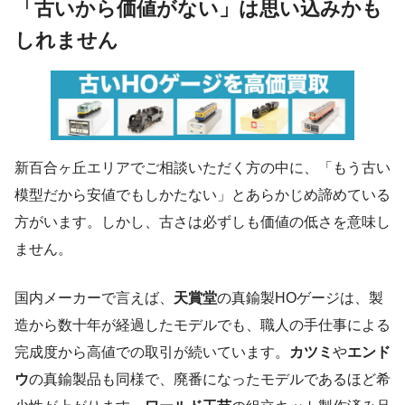
「古いから価値がない」は思い込みかも
しれません
新百合ヶ丘エリアでご相談いただく方の中に、「もう古い
模型だから安値でもしかたない」とあらかじめ諦めている
方がいます。しかし、古さは必ずしも価値の低さを意味し
ません。
国内メーカーで言えば、
天賞堂
の真鍮製HOゲージは、製
造から数十年が経過したモデルでも、職人の手仕事による
完成度から高値での取引が続いています。
カツミ
や
エンド
ウ
の真鍮製品も同様で、廃番になったモデルであるほど希