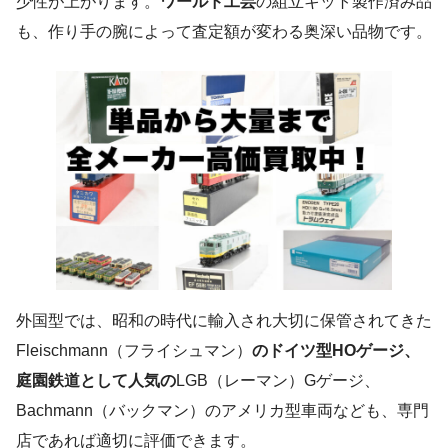
少性が上がります。
ワールド工芸
の組立キット製作済み品
も、作り手の腕によって査定額が変わる奥深い品物です。
外国型では、昭和の時代に輸入され大切に保管されてきた
Fleischmann（フライシュマン）
のドイツ型HOゲージ、
庭園鉄道として人気の
LGB（レーマン）Gゲージ、
Bachmann（バックマン）のアメリカ型車両なども、専門
店であれば適切に評価できます。