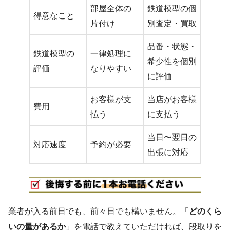
部屋全体の
鉄道模型の個
得意なこと
片付け
別査定・買取
品番・状態・
鉄道模型の
一律処理に
希少性を個別
評価
なりやすい
に評価
お客様が支
当店がお客様
費用
払う
に支払う
当日〜翌日の
対応速度
予約が必要
出張に対応
業者が入る前日でも、前々日でも構いません。「
どのくら
いの量があるか
」を電話で教えていただければ、段取りを