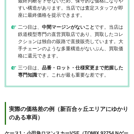
最終判断を下せないため、保守的な価格になりや
すい構造があります。当店では査定スタッフが即
座に最終価格を提示できます。
二つ目は、
中間マージンがないこと
です。当店は
鉄道模型専門の直営買取店であり、買取したコレ
クションは独自の販路で直接販売しています。大
手チェーンのような多重構造がないぶん、買取価
格に還元できます。
三つ目は、
品番・ロット・仕様変更まで把握した
専門知識
です。これが最も重要な差です。
実際の価格差の例（新百合ヶ丘エリアにゆかり
のある車両）
ケース1：小田急ロマンスカーVSE（TOMIX 92754 Nゲー