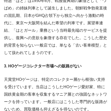
特急「はと」は1950年6月、戦後復興期の象徴として「つ
ばめ」の姉妹列車として誕生しました。朝鮮戦争勃発直後
の混乱期、日本がGHQ占領下から独立へ向かう激動の時
代に、東京〜大阪間を結んだ希望の列車です。展望車連
結、「はとガール」乗務という当時最先端のサービスを提
供し、復興への意欲を象徴する存在でした。こうした歴史
的背景を知らない一般店では、単なる「古い客車模型」と
して扱われてしまうのです。
3. HOゲージコレクター市場への販路がない
天賞堂HOゲージは、特定のコレクター層から根強い支持
を受けています。当店はこうしたHOゲージ愛好家、特に
国鉄黄金期の客車を収集するマニア層との強固なネットワ
ークを持っています。一般店にはこうした専門的な販路が
ないため、買取価格も抑えざるを得ないのです。