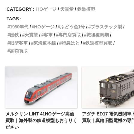
CATEGORY :
HOゲージ
天賞堂
鉄道模型
TAGS :
1950年代
HOゲージ
ぶどう色1号
プラスチック製
国鉄
天賞堂
客車
専門店買取
戦後復興期
旧型客車
東海道本線
特急はと
鉄道模型買取
高額買取
メルクリン LINT 41HOゲージ高価
アダチ ED17 電気機関車
買取｜海外製の鉄道模型もおうりく
買取｜真鍮旧型電機の専
ださい