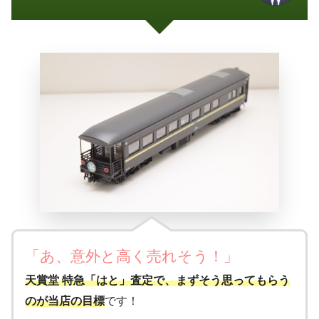
「あ、意外と高く売れそう
！
」
天賞堂 特急「はと」査定で、まずそう思ってもらう
のが当店の目標
です！