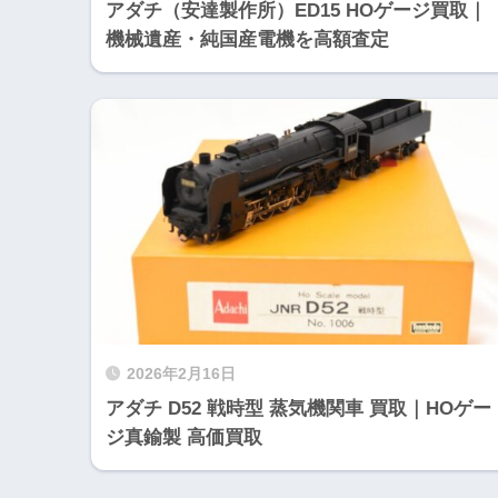
アダチ（安達製作所）ED15 HOゲージ買取｜
機械遺産・純国産電機を高額査定
2026年2月16日
アダチ D52 戦時型 蒸気機関車 買取｜HOゲー
ジ真鍮製 高価買取