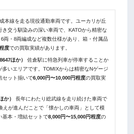
成本線を走る現役通勤車両です。ユーカリが丘
き交う馴染みの深い車両で、KATOから精密な
6両・8両編成など複数仕様があり、箱・付属品
円程度
での買取実績があります。
8647ほか）
佐倉駅に特急列車が停車することか
多いエリアです。TOMIXからは精密なNゲージ
結セット揃いで
6,000円〜10,000円程度
の買取実
5ほか）
長年にわたり総武線を走り続けた車両で
き換えが進んだことで「懐かしの車両」として模
い基本・増結セットで
8,000円〜15,000円程度
の