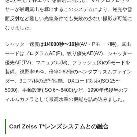
を5分割して各エリアを個別に測光し、マイクロプロセッ
サーが最適露出を算出するこのシステムにより、逆光や雪
面反射など難しい光線条件でも失敗の少ない撮影が可能に
なりました。
シャッター速度は
1/4000秒〜16秒
(AV・Pモード時)、露出
モードはプログラムAE(P)、絞り優先AE(AV)、シャッター
優先AE(TV)、マニュアル(M)、フラッシュ(X)の5モードを
装備。視野率95%、倍率0.82倍のペンタプリズムファイン
ダー、3コマ/秒の連写性能、DXコード対応(ISO 25〜
5000)、手動設定(ISO 6〜6400)など、1990年代後半のフ
ィルムカメラとして最高水準の機能を詰め込みました。
Carl Zeiss T*レンズシステムとの融合