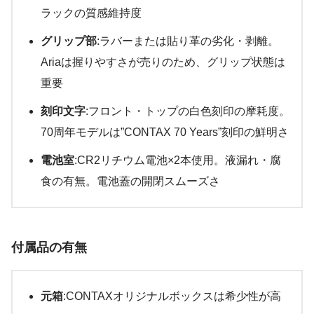
ラックの質感維持度
グリップ部
:ラバーまたは貼り革の劣化・剥離。
Ariaは握りやすさが売りのため、グリップ状態は
重要
刻印文字
:フロント・トップの白色刻印の摩耗度。
70周年モデルは”CONTAX 70 Years”刻印の鮮明さ
電池室
:CR2リチウム電池×2本使用。液漏れ・腐
食の有無。電池蓋の開閉スムーズさ
付属品の有無
元箱
:CONTAXオリジナルボックスは希少性が高