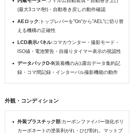
内蔵モーター
:フィルム自動装填・自動巻き上げ
(最大3コマ/秒)・自動巻き戻しの動作確認
AEロック
:トップレバーを”On”から”AEL”に切り替
える機構の正確性
LCD表示パネル
:コマカウンター・撮影モード・
ISO値・電池警告・自撮りタイマー表示の視認性
データバックD-9
(装着機のみ):露出データ集約記
録・コマ間記録・インターバル撮影機能の動作
外観・コンディション
外装プラスチック部
:カーボンファイバー強化ポリ
カーボネートの塗装剥がれ・ひび割れ。マットブ