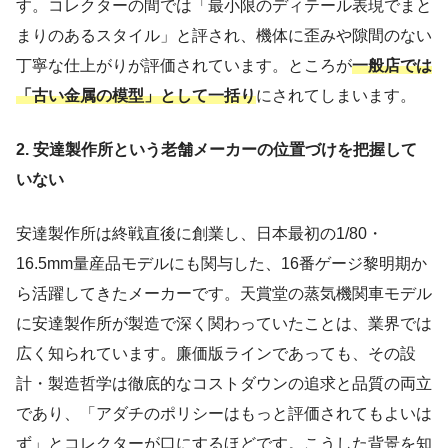
す。コレクターの間では「最小限のディテール表現でまと
まりのあるスタイル」と評され、機体に歪みや隙間のない
丁寧な仕上がりが評価されています。ところが
一般店では
「古い金属の模型」として一括り
にされてしまいます。
2. 安達製作所という老舗メーカーの位置づけを把握して
いない
安達製作所は終戦直後に創業し、日本最初の1/80・
16.5mm量産品モデルにも関与した、16番ゲージ黎明期か
ら活躍してきたメーカーです。天賞堂の蒸気機関車モデル
に安達製作所が製造で深く関わっていたことは、業界では
広く知られています。廉価版ラインであっても、その設
計・製造哲学は徹底的なコストダウンの追求と品質の両立
であり、「アダチのポリシーはもっと評価されてもよいは
ず」とコレクターが口にするほどです。こうした背景を知