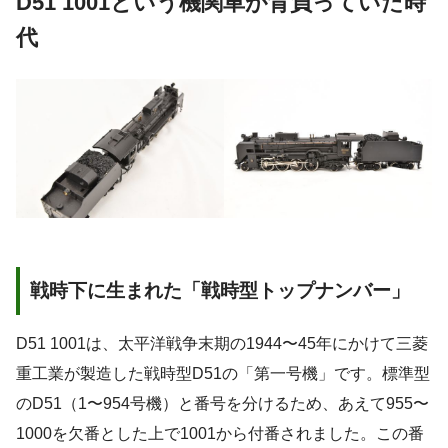
D51 1001という機関車が背負っていた時
代
戦時下に生まれた「戦時型トップナンバー」
D51 1001は、太平洋戦争末期の1944〜45年にかけて三菱
重工業が製造した戦時型D51の「第一号機」です。標準型
のD51（1〜954号機）と番号を分けるため、あえて955〜
1000を欠番とした上で1001から付番されました。この番