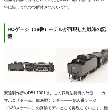
年に惜しまれつつ解体されています。
HOゲージ（16番）モデルが再現した戦時の記
憶
安達製作所のD51 1001は、この戦時型特有の外観——カ
マボコ形ドーム、船底型テンダー——を16番ゲージ
（1/80スケール）の真鍮モデルとして再現しています。標