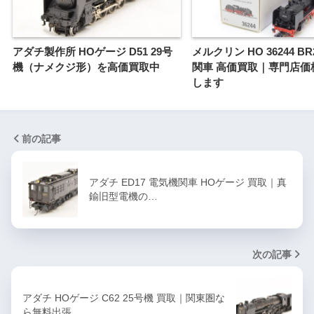
アダチ製作所 HOゲージ D51 29号
メルクリン HO 36244 B
機（ナメクジ形）を高価買取中
関車 高価買取｜専門店価
します
前の記事
アダチ ED17 電気機関車 HOゲージ 買取｜真
鍮旧型電機の…
次の記事
アダチ HOゲージ C62 25号機 買取｜関東圏な
ら無料出張…