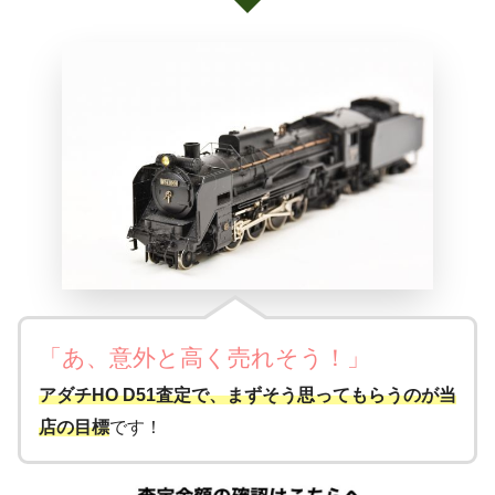
「あ、意外と高く売れそう
！
」
アダチHO D51査定で、まずそう思ってもらうのが当
店の目標
です！