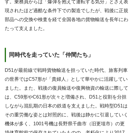
す。乗務員からは「爆弾を抱えて運転する気分」とさえ表
現されたほど過酷な条件下での製造でしたが、戦後に正規
部品への交換や検査を経て全国各地の貨物輸送を長年にわ
たって支えました。
同時代を走っていた「仲間たち」
D51が最前線で戦時貨物輸送を担っていた時代、旅客列車
の世界ではC57形が「貴婦人」として華やかに活躍してい
ました。また、戦後の復員輸送や復興物資の輸送に際して
は、C59形やC61形が次々と増備され、D51と役割を分担
しながら混乱期の日本の鉄道を支えました。戦時型D51は
その重労働な姿とは対照的に、戦後は静かに引退していく
機体が多く、1001号機は長野県千曲市（旧更埴市）の更
埴体育館前で保存されていたものの、老朽化により2017