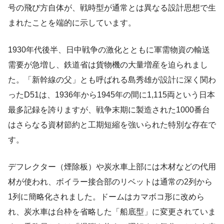
号の飛び方自体が、戦時型が通常とは異なる設計思想で生
まれたことを端的に示しています。
1930年代後半、日中戦争の激化とともに軍需物資の輸送
需要が急増し、鉄道省は貨物機の大量増産を迫られまし
た。「新幹線の父」とも呼ばれる島秀雄が設計に深く関わ
ったD51は、1936年から1945年の間に1,115両という日本
最多記録を誇りますが、戦争末期に製造された1000番台
はさらなる資材節約と工期短縮を強いられた特別な存在で
す。
デフレクター（煙除板）や炭水車上部には木材などの代用
材が使われ、ボイラー接合部のリベットは通常の2列から
1列に簡略化されました。ドームはカマボコ形に改めら
れ、炭水車は台枠を省略した「船底型」に変更されていま