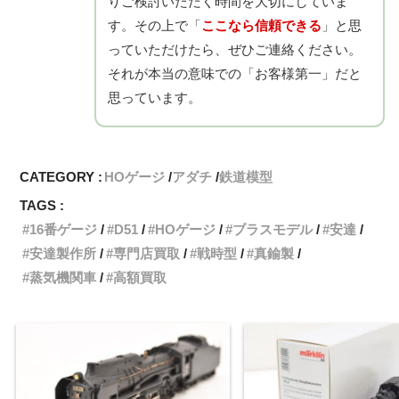
りご検討いただく時間を大切にしていま
す。その上で「
ここなら信頼できる
」と思
っていただけたら、ぜひご連絡ください。
それが本当の意味での「お客様第一」だと
思っています。
CATEGORY :
HOゲージ
アダチ
鉄道模型
TAGS :
16番ゲージ
D51
HOゲージ
ブラスモデル
安達
安達製作所
専門店買取
戦時型
真鍮製
蒸気機関車
高額買取